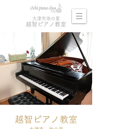
大津市池の里
越
智ピアノ教室
​越智ピアノ教室