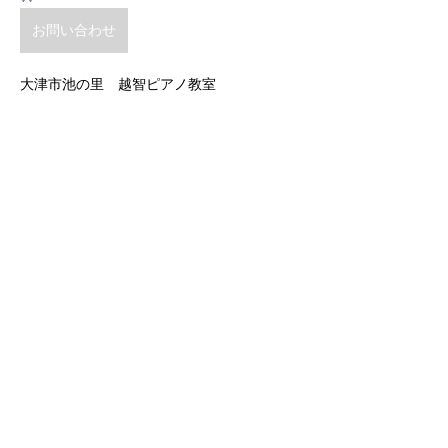
お問い合わせ
大津市池の里　越智ピアノ教室
前の記事
次の記事
お問い合わせ
ＯＣＨＩ ＰＩＡＮＯ ＣＬＡＳＳ