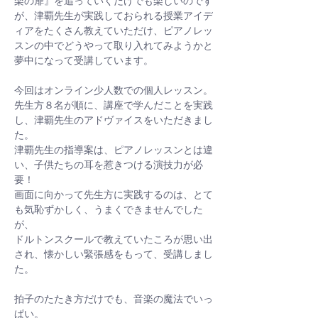
楽の扉』を追っていくだけでも楽しいのです
が、津覇先生が実践しておられる授業アイデ
ィアをたくさん教えていただけ、ピアノレッ
スンの中でどうやって取り入れてみようかと
夢中になって受講しています。
今回はオンライン少人数での個人レッスン。
先生方８名が順に、講座で学んだことを実践
し、津覇先生のアドヴァイスをいただきまし
た。
津覇先生の指導案は、ピアノレッスンとは違
い、子供たちの耳を惹きつける演技力が必
要！
画面に向かって先生方に実践するのは、とて
も気恥ずかしく、うまくできませんでした
が、
ドルトンスクールで教えていたころが思い出
され、懐かしい緊張感をもって、受講しまし
た。
拍子のたたき方だけでも、音楽の魔法でいっ
ぱい。