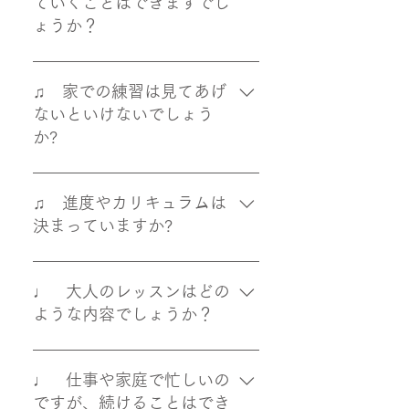
ていくことはできますでし
ン | 大津市 越智ピアノ教室 キン
で付き添われる方、学年が進まれ
ょうか？
ダーレッスン | 大津市 越智ピアノ
てもそのまま付き添われる方、初
教室 大津市越智ピアノ教室の導入
回からお子さまだけでレッスンを
保護者様とご一緒に入室いただけ
期レッスンと教材の紹介
受けられる方など様々です。 お子
ます。 小さなお子さまの気持ちが
♫ 家での練習は見てあげ
さまのレッスンはいつでも自由に
落ち着く絵本やお気に入りのもの
ないといけないでしょう
付き添っていただけますので、お
をお持ちいただき、保護者様とご
か?
声かけください。
一緒に静かにレッスンに付き添い
ください。
越智ピアノ教室では、お子さまご
自身の力で音楽を学んでいけるよ
♫ 進度やカリキュラムは
う、レッスンしています。 お子さ
決まっていますか?
まの理解をしっかりと確認しなが
ら、何でも先生に訊ける信頼関係
お子さまのレッスンは、お一人お
を大切に進めていますので、ご家
一人の興味を引き出し、音楽の楽
♩ 大人のレッスンはどの
庭で弾いてみて、わからなくなら
しさに目覚め、自分の力で弾きた
ような内容でしょうか？
れた時は、「次のレッスンで、も
い曲が弾けるように、音楽的自立
う一度先生にきいてみましょう
を目指して、ご一緒に歩んでいき
音を聴くことを大切に、ピアノの
ね。」とお伝えいただけると、お
ます。 年齢や共通のカリキュラム
上達を通じて、音楽の喜びをお伝
♩ 仕事や家庭で忙しいの
子さまも安心して練習に取り組め
に合わせるのではなく、テキスト
えしています。 お弾きになりたい
ですが、続けることはでき