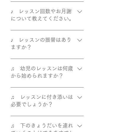
ご入会の際、ご希望を伺って、レ
ッスンの曜日時間をご相談させて
♪ レッスン回数やお月謝
いただいています。 『プレ・ピア
について教えてください。
ノレッスン』『キンダーレッス
ン』『レギュラーレッスン』は、
レッスンコースによって、それぞ
平日のみです。 20：00までの40
れレッスン回数と月謝が決まって
♪ レッスンの振替はあり
分レッスンで、固定の曜日時間と
います。 レッスンスケジュールは
ますか？
なります。 進級・進学などの際に
年間のレッスン日カレンダーをお
は、曜日時間変更をご相談いただ
渡ししています。 月謝はその月の
体調不良や学校・仕事のご予定な
いています。 『ワン・レッスンコ
１回目のレッスン日にお納めくだ
ど、レッスンをお休みになるとき
♫ 幼児のレッスンは何歳
ース』の大人の方は、次回レッス
さい。 『ワン・レッスンコース』
は、必ずご連絡ください。 レッス
から始められますか？
ン日時をご相談させていただきな
の大人の方は、毎回レッスンの際
ン開始時間までにご連絡をいただ
がら進めています。 月1回の大人
にお納めください。 体験レッスン
いた場合は、振替レッスンをいた
年少から、先生の話が聞け、ひら
の方は土・日曜日にもレッスンさ
でご説明させていただいています
します。 レッスン開始時間が過ぎ
がなと数字が読めるようになられ
♫ レッスンに付き添いは
せていただいています。 空いてい
ので、お気軽にお訊ねください。
てからのご連絡や連絡なくお休み
ましたら、始めていただけます。
必要でしょうか？
るレッスン曜日時間につきまして
↓ レッスンコース | 大津市 越智
された場合は、振替はございませ
お子さまの音楽への興味に合わせ
は、お問い合わせください。 ↓
ピアノ教室
ん。 約束のレッスン時間は、お守
て、無理なく親子レッスンから始
お子さまと保護者様のお気持ちを
お問い合わせ | 大津市 越智ピア
りくださいますよう、お願いいた
めていただけますので、ご安心く
伺って、ご相談させていただいて
♫ 下のきょうだいを連れ
ノ教室
します。
ださい。 ↓ プレ・ピアノレッス
います。 レッスンに慣れるころま