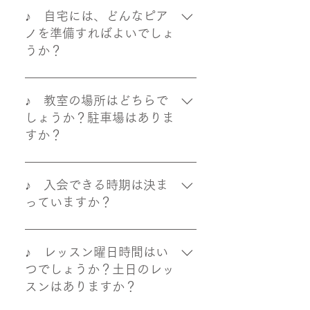
♪ 自宅には、どんなピア
ノを準備すればよいでしょ
うか？
レッスンを始められましたら、で
きるだけ早い時期にピアノまたは
♪ 教室の場所はどちらで
電子ピアノをご準備ください。 レ
しょうか？駐車場はありま
ッスンでは小さなお子さまにも、
すか？
楽器を大切にすることや音色を作
る楽しさをベーゼンドルファーで
大津市池の里にあり、自宅駐車場
お伝えしています。 ピアノをお勧
にお車１台を停めていただけま
♪ 入会できる時期は決ま
めしていますが、環境に合わせ、
す。 詳しい場所は、体験レッスン
っていますか？
電子ピアノは88鍵・ペダル付きの
にお越しいただく際に、お伝えし
ピアノ型タイプをご準備くださ
ています。
いつでもご入会いただくことがで
い。 ご自宅の環境を整えていただ
きます。 体験レッスンをお問い合
♪ レッスン曜日時間はい
くことで音への感覚が自然と育ま
わせください。 ↓ お問い合わせ |
つでしょうか？土日のレッ
れていきます。 ご心配な場合は、
大津市 越智ピアノ教室
スンはありますか？
お気軽にご相談ください。